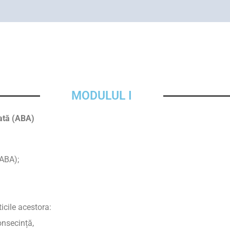
MODULUL I
ată (ABA)
(ABA);
icile acestora:
onsecință,