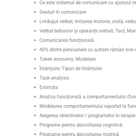
Ce este sistemul de comunicare cu ajutorul i
Gesturi în comunicare
Limbajul verbal, Imitarea motorie, orală, verb
Verbal behavior și operanții verbali, Tact, Man
Comunicarea funcțională
40% dintre persoanele cu autism rămân non-v
Token economy; Modelare
Înlănțuire; Tipuri de înlănțuire
Task analysis
Extincția
Analiza funcțională a comportamentului (func
Modelarea comportamentului raportat la func
Alegerea obiectivelor / programelor în terapie
Programe pentru dezvoltarea cognitivă
Programe pentru dezvoltarea motrică