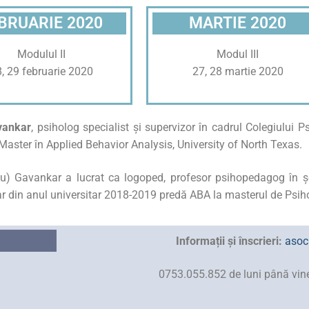
BRUARIE 2020
MARTIE 2020
Modulul II
Modul III
, 29 februarie 2020
27, 28 martie 2020
avankar
, psiholog specialist și supervizor în cadrul Colegiului 
 Master în Applied Behavior Analysis, University of North Texas.
scu) Gavankar a lucrat ca logoped, profesor psihopedagog în 
ar din anul universitar 2018-2019 predă ABA la masterul de Psiholo
Informații și înscrieri:
asoc
0753.055.852 de luni până viner