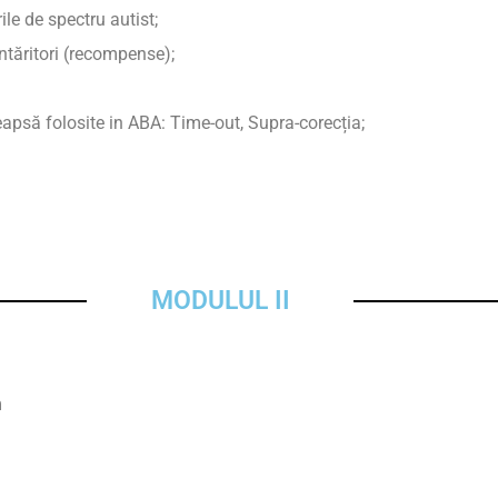
le de spectru autist;
 întăritori (recompense);
eapsă folosite in ABA: Time-out, Supra-corecția;
MODULUL II
m