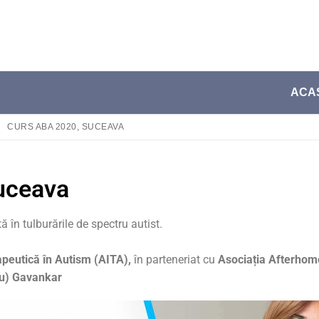
ACA
CURS ABA 2020, SUCEAVA
uceava
în tulburările de spectru autist.
apeutică în Autism (AITA),
în parteneriat cu
Asociația Afterhom
cu) Gavankar