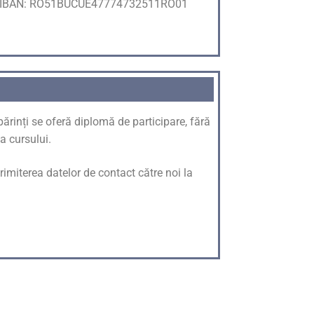
IBAN: RO51BUCUE47774732511RO01
ărinți se oferă diplomă de participare, fără
a cursului.
rimiterea datelor de contact către noi la