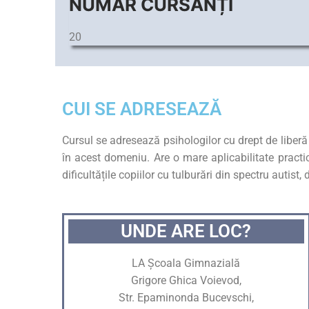
NUMĂR CURSANȚI
20
CUI SE ADRESEAZĂ
Cursul se adresează psihologilor cu drept de liberă 
în acest domeniu. Are o mare aplicabilitate practică
dificultățile copiilor cu tulburări din spectru auti
UNDE ARE LOC?
LA Școala Gimnazială
Grigore Ghica Voievod,
Str. Epaminonda Bucevschi,