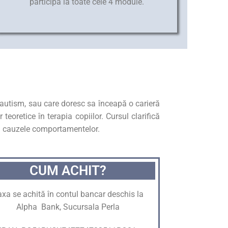
participă la toate cele 4 module.
u autism, sau care doresc sa înceapă o carieră
eoretice în terapia copiilor. Cursul clarifică
 și cauzele comportamentelor.
CUM ACHIT?
axa se achită în contul bancar deschis la
Alpha Bank, Sucursala Perla