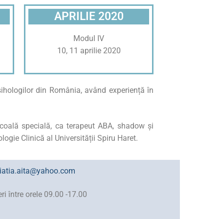
APRILIE 2020
Modul IV
10, 11 aprilie 2020
Psihologilor din România, având experiență în
școală specială, ca terapeut ABA, shadow și
gie Clinică al Universității Spiru Haret.
iatia.aita@yahoo.com
i între orele 09.00 -17.00