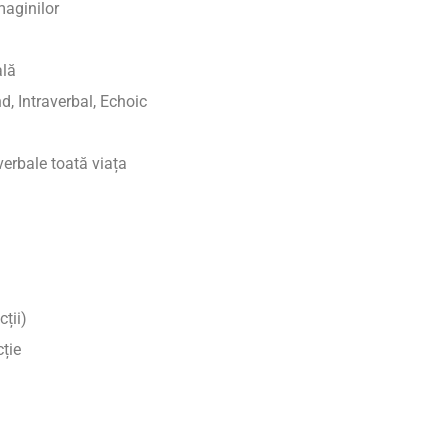
maginilor
ală
d, Intraverbal, Echoic
erbale toată viața
ții)
ție